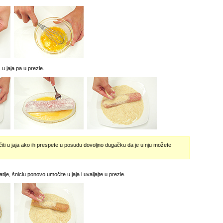
 u jaja pa u prezle.
iti u jaja ako ih prespete u posudu dovoljno dugačku da je u nju možete
tije, šniclu ponovo umočite u jaja i uvaljajte u prezle.