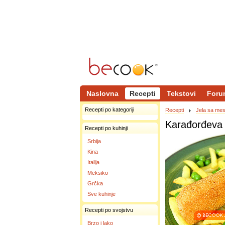
Naslovna
Recepti
Tekstovi
Foru
Recepti po kategoriji
Recepti
Jela sa me
Karađorđeva 
Recepti po kuhinji
Srbija
Kina
Italija
Meksiko
Grčka
Sve kuhinje
Recepti po svojstvu
Brzo i lako