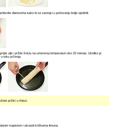
ritisnite dlanovima kako bi se sastojci u pohovanju bolje sjedinili.
rejte ulje i pržite šniclu na umerenoj temperaturi oko 20 minuta. Ukoliko je
 u toku prženja.
te pržiti i u fritezi.
danim trapistom i ukrasiti kriškama limuna.