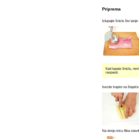
Priprema
Izlupajte šniclu što tanje i
Kad lupate šniclu, nem
raspasti.
Isecite trapist na štapiće
Na donju ivicu filea stavi