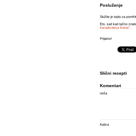
Posluženje
Služite je toplu sa pomf
Eto, sad kad tačno znat
Karađorđeva šnicla"
.
Prijatno!
Slični recepti
Komentari
neša
Katica