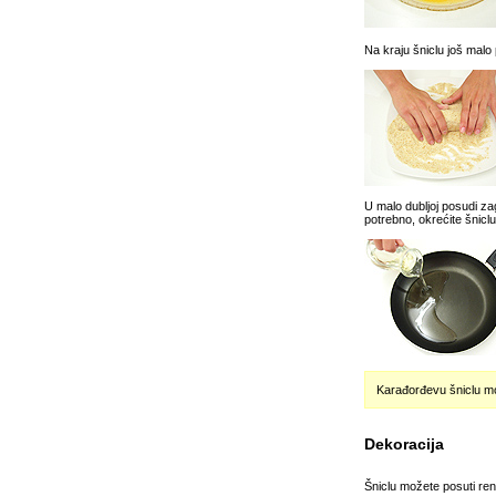
Na kraju šniclu još malo p
U malo dubljoj posudi zag
potrebno, okrećite šniclu
Karađorđevu šniclu može
Dekoracija
Šniclu možete posuti ren