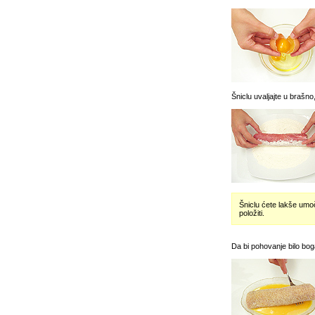
Šniclu uvaljajte u brašno,
Šniclu ćete lakše umoč
položiti.
Da bi pohovanje bilo boga