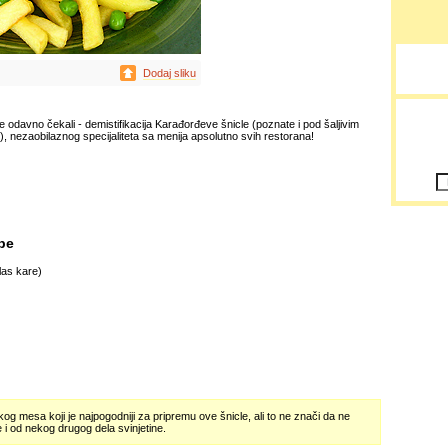
Dodaj sliku
 odavno čekali - demistifikacija Karađorđeve šnicle (poznate i pod šaljivim
, nezaobilaznog specijaliteta sa menija apsolutno svih restorana!
be
(las kare)
kog mesa koji je najpogodniji za pripremu ove šnicle, ali to ne znači da ne
 i od nekog drugog dela svinjetine.