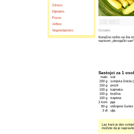
Zdravo
Dijetalno
Posno
Jeftino
Vegetarijansko
Oznake:
Konačno nešto na šta ste
nazivom „devojački san“)
Sastojci za 1 oso
malo
soli
200 g
svinjska šnicla 
150 g
prezli
100 g
kajmaka
100 g
brašna
100 g
trapista
2 kom
jaja
80 g
stišnjene šunke
3 dl
ulja
Las kare je deo svinjs
možete da je napravite