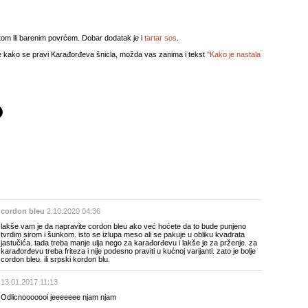
ritom ili barenim povrćem. Dobar dodatak je i
tartar sos
.
e kako se pravi Karađorđeva šnicla, možda vas zanima i tekst
"Kako je nastala
cordon bleu
2.10.2020 04:36
lakše vam je da napravite cordon bleu ako već hoćete da to bude punjeno
tvrdim sirom i šunkom. isto se izlupa meso ali se pakuje u obliku kvadrata
jastučića. tada treba manje ulja nego za karađorđevu i lakše je za prženje. za
karađorđevu treba friteza i nije podesno praviti u kućnoj varijanti. zato je bolje
cordon bleu. ili srpski kordon blu.
13.01.2017 11:13
Odlicnooooooi jeeeeeee njam njam