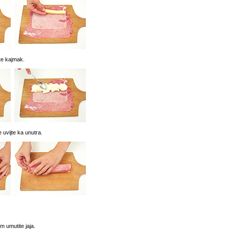
te kajmak.
e uvijte ka unutra.
 umutite jaja.