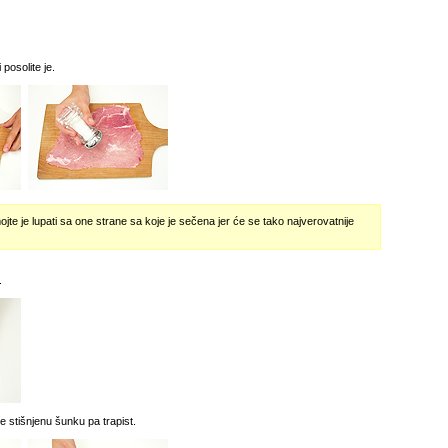
 posolite je.
ojte je lupati sa one strane sa koje je sečena jer će se tako najverovatnije
.
te stišnjenu šunku pa trapist.