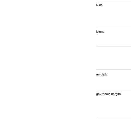
Nina
jelena
miroljub
gavrancic nargita