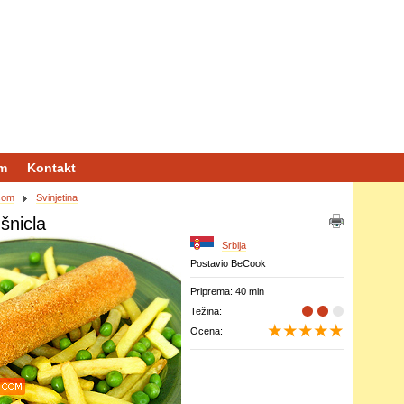
m
Kontakt
som
Svinjetina
šnicla
Srbija
Postavio BeCook
Priprema: 40 min
Težina:
Ocena: