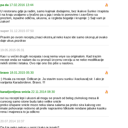
pa da
17.02.2016 13:44
U restoranu gdje ja radim, samo kajmak dodajemo, bez ikakve šunke i trapista
i na kraju uvaljamo u brašno pa u jaja i onda to ponovimo i završimo sa
prezlom, ispadne odlična, ukusna, a i izgleda bogatije i krupnije :) Sajt vam je
zakon!
super
31.12.2015 07:50
Pravim po ovom receptu,znaci ekstra,al neko kaze ide samo skorup,al ovako
daje ukus,pozdrav
19.05.2015 05:31
Kao i u većini drugih recepata i ovaj nema veye sa originalom. Kad trazim
recept onda se nadam da cu pronaći izvornu verziju a ne neke modifikacije
nekih strinki i tetaka. Ovo nije ono što piše u naslovu.
bravo
18.01.2015 05:30
:) Hvala za recept. Odlican je. Ja stavim suvu sunku i kackavalj sir. I ako je
varijanta Karadordeve. Bravo. !!!
karadjordjeva snicla
22.11.2014 08:30
svi su recepti lepi i ukusni ali mogu se pravit od belog zivinskog mesa ili
cureceg samo stone budu tako velike snicle
preko izlupane snicle moze neka slana salama pa preko sira kakvog vec
imate pohovanje redovno ali preliv napravimo fđkisele rendane jabuke kasiku
rena i majoneza to ja odlicno
20.07.2014 10:37
Da li je neko pekao u rerni i kako je ispalo?