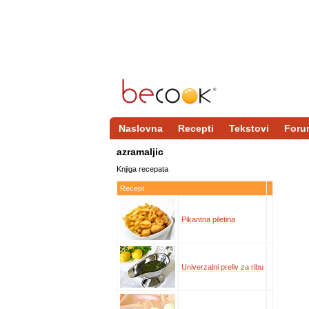
Naslovna
Recepti
Tekstovi
Foru
azramaljic
Knjiga recepata
Recept
Pikantna piletina
Univerzalni preliv za ribu