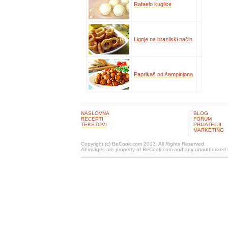
Rafaelo kuglice
Lignje na brazilski način
Paprikaš od šampinjona
NASLOVNA
BLOG
RECEPTI
FORUM
TEKSTOVI
PRIJATELJI
MARKETING
Copyright (c) BeCook.com 2013. All Rights Reserved.
All images are property of BeCook.com and any unauthorized u