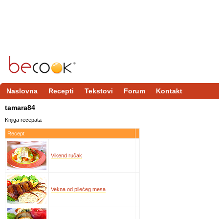
Naslovna
Recepti
Tekstovi
Forum
Kontakt
tamara84
Knjiga recepata
Recept
Vikend ručak
Vekna od pilećeg mesa