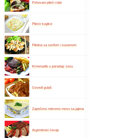
Pohovani pileći rolat
Pileće kuglice
Piletina sa senfom i susamom
Krmenadle u paradajz sosu
Goveđi gulaš
Zapečeno mleveno meso sa jajima
Argentinski ćevap