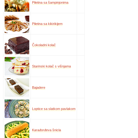
Piletina sa šampinjonima
Piletina sa kikirikijem
Čokoladni kolač
Starinski kolač s višnjama
Bajadere
Loptice sa slatkom pavlakom
Karađorđeva šnicla