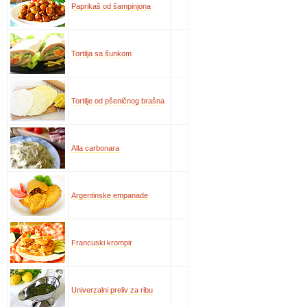
Paprikaš od šampinjona
Tortilja sa šunkom
Tortilje od pšeničnog brašna
Alla carbonara
Argentinske empanade
Francuski krompir
Univerzalni preliv za ribu