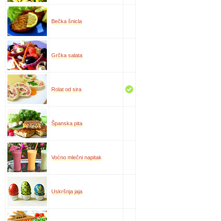
Bečka šnicla
Grčka salata
Rolat od sira
Španska pita
Voćno mlečni napitak
Uskršnja jaja