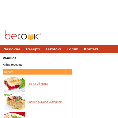
Naslovna
Recepti
Tekstovi
Forum
Kontakt
Vanilica
Knjiga recepata
Recept
Pita sa višnjama
Paprike punjene krompirom