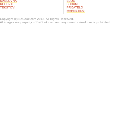
NASLOVNA
BLOG
RECEPTI
FORUM
TEKSTOVI
PRIJATELJI
MARKETING
Copyright (c) BeCook.com 2013. All Rights Reserved.
All images are property of BeCook.com and any unauthorized use is prohibited.