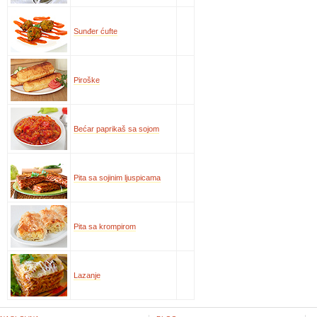
Sunđer ćufte
Piroške
Bećar paprikaš sa sojom
Pita sa sojinim ljuspicama
Pita sa krompirom
Lazanje